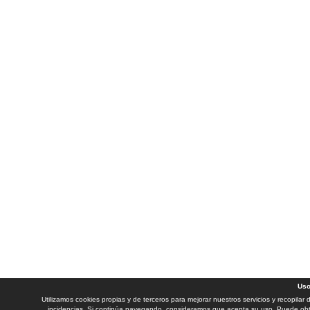
Uso
Utilizamos cookies propias y de terceros para mejorar nuestros servicios y recopilar
incidencias. Si continúa navegando, consideramos que acepta su uso. Puede obt