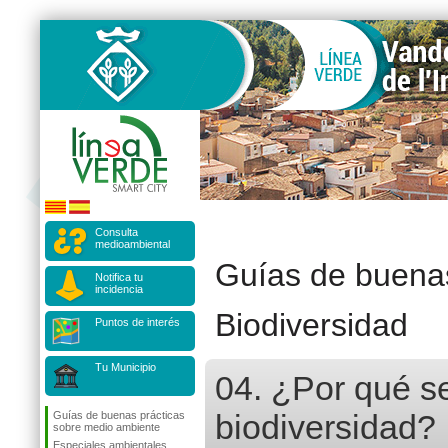
Consulta
medioambiental
Guías de buenas
Notifica tu
incidencia
Biodiversidad
Puntos de interés
Tu Municipio
04. ¿Por qué s
biodiversidad?
Guías de buenas prácticas
sobre medio ambiente
Especiales ambientales