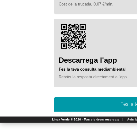
Cost de la trucada, 0,07 €/min.
Descarrega l'app
Fes la teva consulta mediambiental
Rebràs la resposta directament a l'app
Fes la 
Línea Verde ® 2026 - Tots els drets reservats
|
Avís l