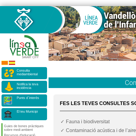
Consulta
mediambiental
Con
Notifica la teva
incidència
Punts d`interès
FES LES TEVES CONSULTES S
El teu Municipi
Fauna i biodiversitat
Guies de bones pràctiques
Contaminació acústica i de l’aire
sobre medi ambient
Recursos d'educació