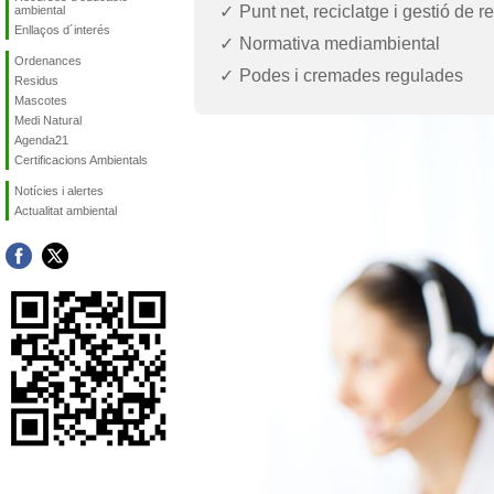
Punt net, reciclatge i gestió de r
ambiental
Enllaços d´interés
Normativa mediambiental
Ordenances
Podes i cremades regulades
Residus
Mascotes
Medi Natural
Agenda21
Certificacions Ambientals
Notícies i alertes
Actualitat ambiental