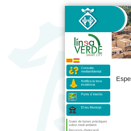
Consulta
mediambiental
Espe
Notifica la teva
incidència
Punts d`interès
El teu Municipi
Guies de bones pràctiques
sobre medi ambient
Recursos d'educació