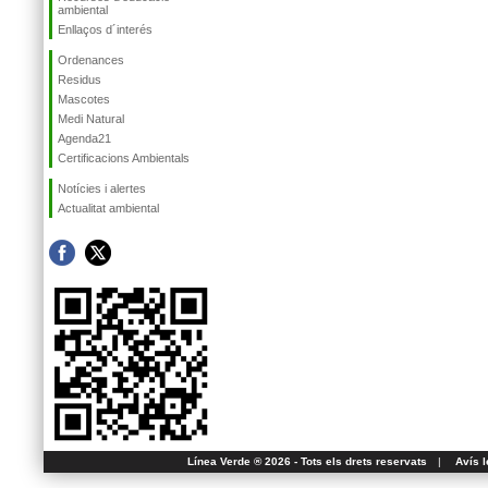
ambiental
Enllaços d´interés
Ordenances
Residus
Mascotes
Medi Natural
Agenda21
Certificacions Ambientals
Notícies i alertes
Actualitat ambiental
Línea Verde ® 2026 - Tots els drets reservats
|
Avís l