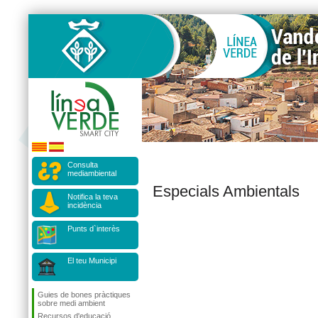
Consulta
mediambiental
Especials Ambientals
Notifica la teva
incidència
Punts d`interès
El teu Municipi
Guies de bones pràctiques
sobre medi ambient
Recursos d'educació