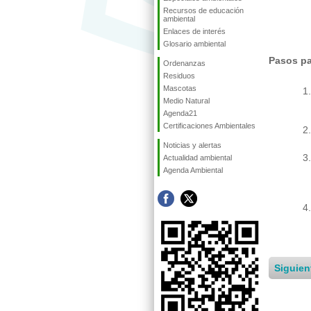
Recursos de educación
ambiental
Enlaces de interés
Glosario ambiental
Pasos p
Ordenanzas
Residuos
Mascotas
Medio Natural
Agenda21
Certificaciones Ambientales
Noticias y alertas
Actualidad ambiental
Agenda Ambiental
Siguien