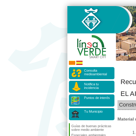
Consulta
medioambiental
Recu
Notifica tu
incidencia
EL A
Puntos de interés
Constr
Tu Municipio
Material
Guías de buenas prácticas
sobre medio ambiente
Especiales ambientales