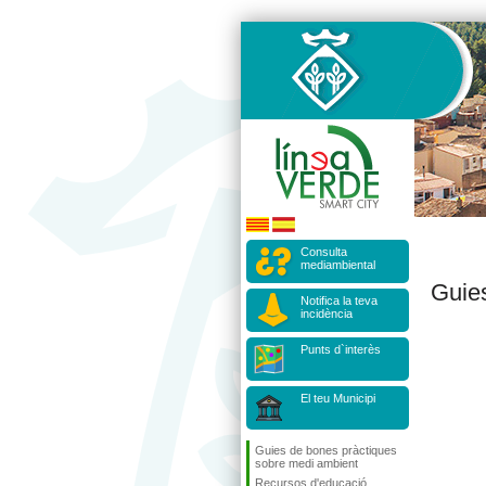
Consulta
mediambiental
Guie
Notifica la teva
incidència
Punts d`interès
El teu Municipi
Guies de bones pràctiques
sobre medi ambient
Recursos d'educació