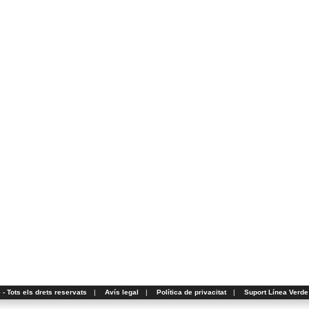
- Tots els drets reservats
|
Avís legal
|
Política de privacitat
|
Suport Línea Verde