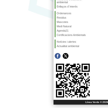
ambiental
Enllaços d´interés
Ordenances
Residus
Mascotes
Medi Natural
Agenda21
Certificacions Ambientals
Notícies i alertes
Actualitat ambiental
Línea Verde ® 2026 