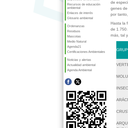
de especi
Recursos de educación
ambiental
genes de 
Enlaces de interés
por tanto
Glosario ambiental
Hasta la 
Ordenanzas
de 1.750.
Residuos
más, tal 
Mascotas
Medio Natural
Agenda21
GRUP
Certificaciones Ambientales
Noticias y alertas
VERT
Actualidad ambiental
Agenda Ambiental
MOLU
INSE
ARÁC
CRUS
ARQU