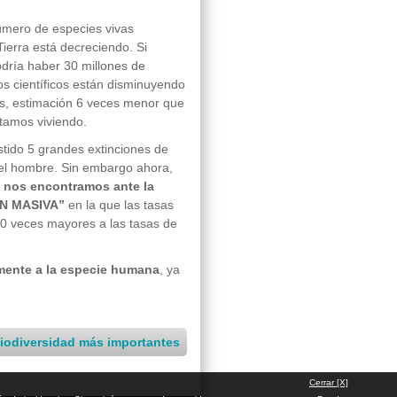
úmero de especies vivas
Tierra está decreciendo. Si
dría haber 30 millones de
los científicos están disminuyendo
es, estimación 6 veces menor que
stamos viviendo.
istido 5 grandes extinciones de
 del hombre. Sin embargo ahora,
, nos encontramos ante la
N MASIVA”
en la que las tasas
00 veces mayores a las tasas de
mente a la especie humana
, ya
biodiversidad más importantes
Cerrar [X]