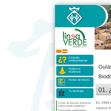
Consulta
medioambiental
Guía
Notifica tu
incidencia
Biodi
Puntos de interés
01. 
Tu Municipio
En 1989 e
Guías de buenas prácticas
sobre medio ambiente
riqueza d
Especiales ambientales