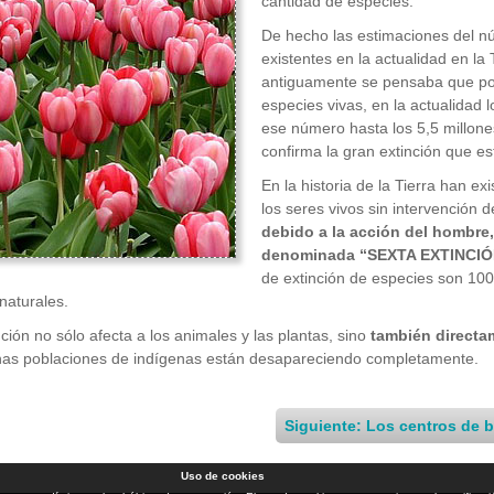
cantidad de especies.
De hecho las estimaciones del n
existentes en la actualidad en la 
antiguamente se pensaba que po
especies vivas, en la actualidad 
ese número hasta los 5,5 millon
confirma la gran extinción que e
En la historia de la Tierra han ex
los seres vivos sin intervención
debido a la acción del hombre
denominada “SEXTA EXTINCIÓ
de extinción de especies son 10
 naturales.
nción no sólo afecta a los animales y las plantas, sino
también directa
as poblaciones de indígenas están desapareciendo completamente.
Siguiente: Los centros de 
Uso de cookies