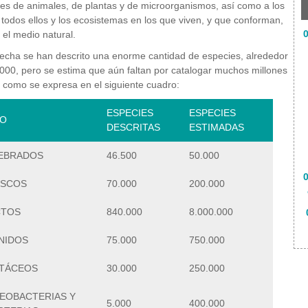
es de animales, de plantas y de microorganismos, así como a los
todos ellos y los ecosistemas en los que viven, y que conforman,
0
, el medio natural.
fecha se han descrito una enorme cantidad de especies, alrededor
000, pero se estima que aún faltan por catalogar muchos millones
y como se expresa en el siguiente cuadro:
ESPECIES
ESPECIES
O
DESCRITAS
ESTIMADAS
EBRADOS
46.500
50.000
SCOS
70.000
200.000
CTOS
840.000
8.000.000
NIDOS
75.000
750.000
TÁCEOS
30.000
250.000
EOBACTERIAS Y
5.000
400.000