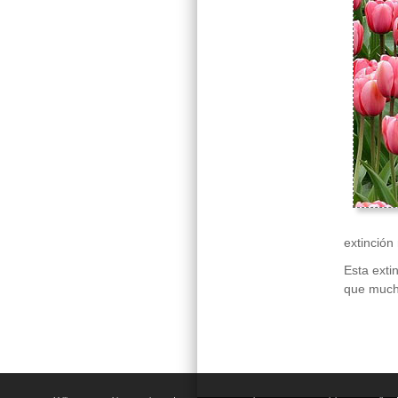
extinción
Esta exti
que much