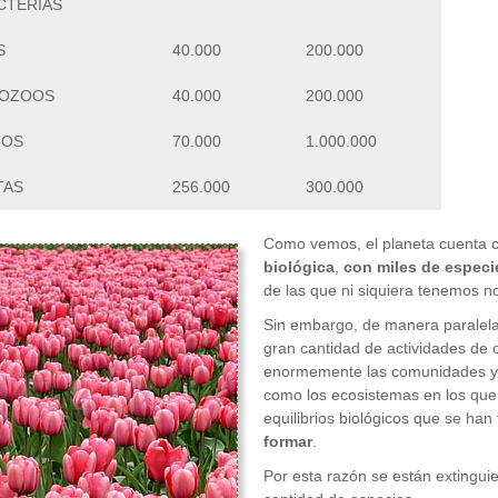
CTERIAS
S
40.000
200.000
OZOOS
40.000
200.000
GOS
70.000
1.000.000
TAS
256.000
300.000
Como vemos, el planeta cuenta 
biológica
,
con miles de especi
de las que ni siquiera tenemos no
Sin embargo, de manera paralela
gran cantidad de actividades d
enormemente las comunidades y p
como los ecosistemas en los que
equilibrios biológicos que se han
formar
.
Por esta razón se están extingu