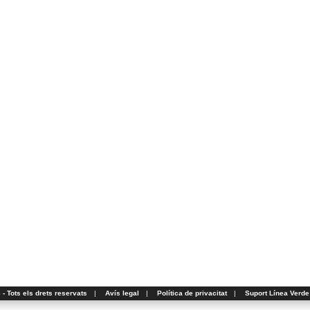
- Tots els drets reservats
|
Avís legal
|
Política de privacitat
|
Suport Línea Verde