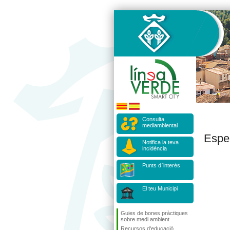
Consulta
mediambiental
Espe
Notifica la teva
incidència
Punts d`interès
El teu Municipi
Guies de bones pràctiques
sobre medi ambient
Recursos d'educació