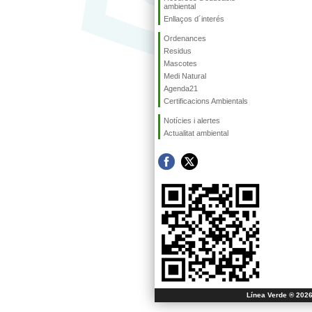
ambiental
Enllaços d´interés
Ordenances
Residus
Mascotes
Medi Natural
Agenda21
Certificacions Ambientals
Notícies i alertes
Actualitat ambiental
Línea Verde ® 2026 