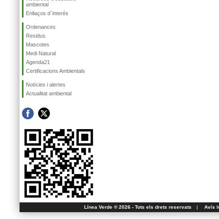
ambiental
Enllaços d´interés
Ordenances
Residus
Mascotes
Medi Natural
Agenda21
Certificacions Ambientals
Notícies i alertes
Actualitat ambiental
Línea Verde ® 2026 - Tots els drets reservats
|
Avís l