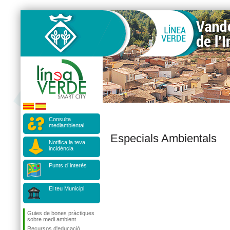
Consulta
mediambiental
Especials Ambientals
Notifica la teva
incidència
Punts d`interès
El teu Municipi
Guies de bones pràctiques
sobre medi ambient
Recursos d'educació