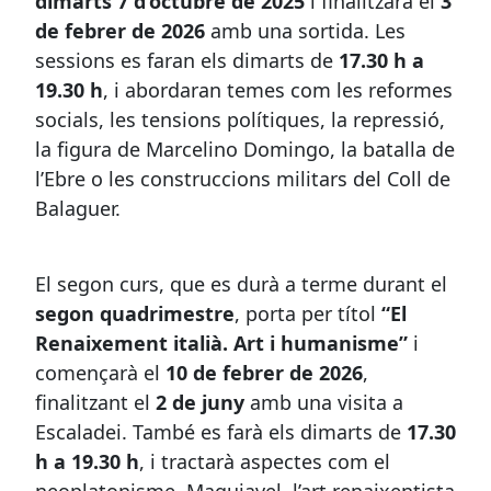
dimarts 7 d’octubre de 2025
i finalitzarà el
3
de febrer de 2026
amb una sortida. Les
sessions es faran els dimarts de
17.30 h a
19.30 h
, i abordaran temes com les reformes
socials, les tensions polítiques, la repressió,
la figura de Marcelino Domingo, la batalla de
l’Ebre o les construccions militars del Coll de
Balaguer.
El segon curs, que es durà a terme durant el
segon quadrimestre
, porta per títol
“El
Renaixement italià. Art i humanisme”
i
començarà el
10 de febrer de 2026
,
finalitzant el
2 de juny
amb una visita a
Escaladei. També es farà els dimarts de
17.30
h a 19.30 h
, i tractarà aspectes com el