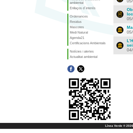
05
ambiental
Enllaços d´interés
Obe
loc
Ordenances
05
Residus
Mascotes
Mas
05
Medi Natural
Agenda21
L’H
Certificacions Ambientals
sei
04
Notícies i alertes
Actualitat ambiental
Línea Verde ® 2026 