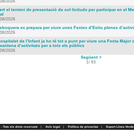
/08/2026
rt el termini de presentació de sol·licituds per participar en el
al
/08/2026
boquera es prepara per viure unes Festes d’Estiu plenes d’activit
/08/2026
ospitalet de l’Infant ja ho té tot a punt per viure una Festa Maj
xantena d’activitats per a tots els públics
/08/2026
Següent >
1/ 93
- Tots els drets reservats
|
Avís legal
|
Política de privacitat
|
Suport Línea Verde