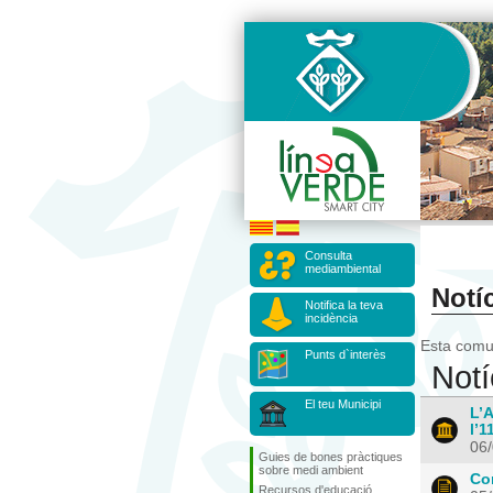
Consulta
mediambiental
Notíc
Notifica la teva
incidència
Esta comun
Punts d`interès
Notí
El teu Municipi
L’A
l’1
06
Guies de bones pràctiques
sobre medi ambient
Co
Recursos d'educació