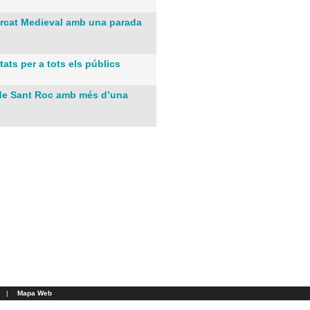
 Mercat Medieval amb una parada
ats per a tots els públics
or de Sant Roc amb més d’una
|
Mapa Web